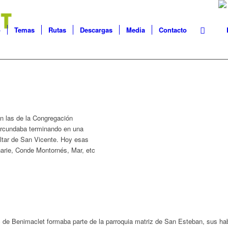
o
Temas
Rutas
Descargas
Media
Contacto
an las de la Congregación
ircundaba terminando en una
ltar de San Vicente. Hoy esas
arie, Conde Montornés, Mar, etc
c de Benimaclet formaba parte de la parroquia matriz de San Esteban, sus ha