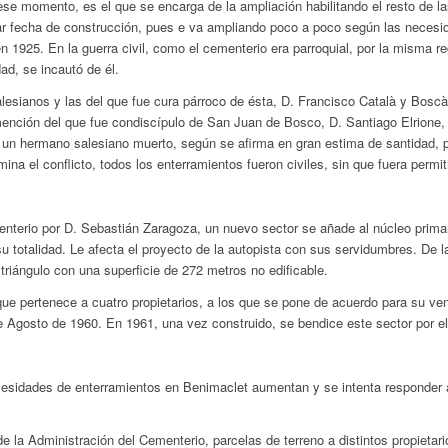
se momento, es el que se encarga de la ampliación habilitando el resto de l
r fecha de construcción, pues e va ampliando poco a poco según las necesi
en 1925. En la guerra civil, como el cementerio era parroquial, por la misma 
dad, se incautó de él.
alesianos y las del que fue cura párroco de ésta, D. Francisco Català y Boscà
nción del que fue condiscípulo de San Juan de Bosco, D. Santiago Elrione, 
 un hermano salesiano muerto, según se afirma en gran estima de santidad, p
mina el conflicto, todos los enterramientos fueron civiles, sin que fuera permi
menterio por D. Sebastián Zaragoza, un nuevo sector se añade al núcleo prim
u totalidad. Le afecta el proyecto de la autopista con sus servidumbres. De 
riángulo con una superficie de 272 metros no edificable.
ue pertenece a cuatro propietarios, a los que se pone de acuerdo para su vent
 Agosto de 1960. En 1961, una vez construido, se bendice este sector por el
cesidades de enterramientos en Benimaclet aumentan y se intenta responder a
de la Administración del Cementerio, parcelas de terreno a distintos propieta