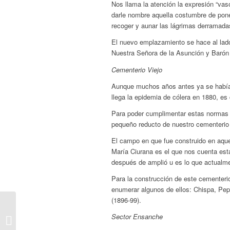
Nos llama la atención la expresión “va
darle nombre aquella costumbre de pone
recoger y aunar las lágrimas derramadas
El nuevo emplazamiento se hace al lado 
Nuestra Señora de la Asunción y Barón 
Cementerio Viejo
Aunque muchos años antes ya se habían
llega la epidemia de cólera en 1880, es
Para poder cumplimentar estas normas s
pequeño reducto de nuestro cementerio
El campo en que fue construido en aque
María Ciurana es el que nos cuenta est
después de amplió u es lo que actualm
Para la construcción de este cementeri
enumerar algunos de ellos: Chispa, Pepe
(1896-99).
Sector Ensanche
Asociación de vecinos