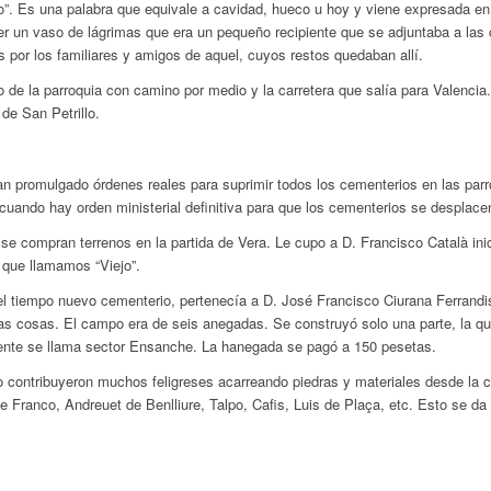
so”. Es una palabra que equivale a cavidad, hueco u hoy y viene expresada e
r un vaso de lágrimas que era un pequeño recipiente que se adjuntaba a las 
 por los familiares y amigos de aquel, cuyos restos quedaban allí.
de la parroquia con camino por medio y la carretera que salía para Valencia.
de San Petrillo.
 promulgado órdenes reales para suprimir todos los cementerios en las parr
 cuando hay orden ministerial definitiva para que los cementerios se desplacen
e compran terrenos en la partida de Vera. Le cupo a D. Francisco Català ini
 que llamamos “Viejo”.
l tiempo nuevo cementerio, pertenecía a D. José Francisco Ciurana Ferrandis
as cosas. El campo era de seis anegadas. Se construyó solo una parte, la qu
ente se llama sector Ensanche. La hanegada se pagó a 150 pesetas.
o contribuyeron muchos feligreses acarreando piedras y materiales desde la 
 Franco, Andreuet de Benlliure, Talpo, Cafis, Luis de Plaça, etc. Esto se da 