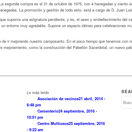
 segunda compra es el 31 de octubre de 1975, con 4 hanegadas y ciento oche
anegadas. La promoción y gestión de todo esto, está a cargo de D. Juan Lui
que suponía una asignatura pendiente, y es, el aseo y embellecimiento del c
 un entorno muy agradable. Supone un espacio idóneo para celebraciones mult
 lo de ir mejorando nuestro camposanto. En el poco tiempo que tenemos con n
e mejoramiento, como la construcción del Pabellón Sacerdotal, un nuevo pabe
SEA
Lo más leído
Asociación de vecinos
21 abril, 2014 -
6:48 pm
Cementerio
24 septiembre, 2016 -
10:51 pm
Centro Multiusos
25 septiembre, 2016
- 9:22 am