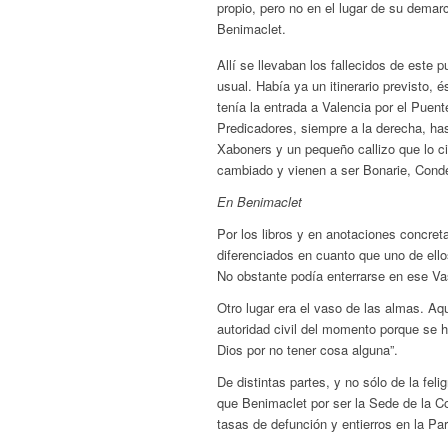
propio, pero no en el lugar de su demar
Benimaclet.
Allí se llevaban los fallecidos de este
usual. Había ya un itinerario previsto,
tenía la entrada a Valencia por el Puen
Predicadores, siempre a la derecha, has
Xaboners y un pequeño callizo que lo c
cambiado y vienen a ser Bonarie, Cond
En Benimaclet
Por los libros y en anotaciones concret
diferenciados en cuanto que uno de ello
No obstante podía enterrarse en ese Va
Otro lugar era el vaso de las almas. Aqu
autoridad civil del momento porque se h
Dios por no tener cosa alguna”.
De distintas partes, y no sólo de la fel
que Benimaclet por ser la Sede de la Co
tasas de defunción y entierros en la P