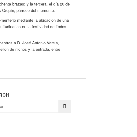
nta brazas; y la tercera, el día 20 de
s Orquín, párroco del momento.
ementerio mediante la ubicación de una
itudinarias en la festividad de Todos
osotros a D. José Antonio Varela,
llón de nichos y la entrada, entre
RCH