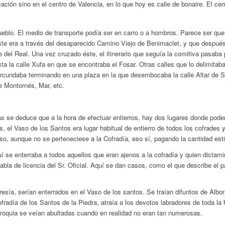
cación sino en el centro de Valencia, en lo que hoy es calle de bonaire. El 
 pueblo. El medio de transporte podía ser en carro o a hombros. Parece ser qu
 éste era a través del desaparecido Camino Viejo de Benimaclet, y que despué
te del Real. Una vez cruzado éste, el itinerario que seguía la comitiva pasab
ta la calle Xufa en que se encontraba el Fosar. Otras calles que lo delimitab
ircundaba terminando en una plaza en la que desembocaba la calle Altar de 
e Montornés, Mar, etc.
as se deduce que a la hora de efectuar entierros, hay dos lugares donde poder
s, el Vaso de los Santos era lugar habitual de entierro de todos los cofrades
so, aunque no se perteneciese a la Cofradía, eso sí, pagando la cantidad es
í se enterraba a todos aquellos que eran ajenos a la cofradía y quien dictami
abla de licencia del Sr. Oficial. Aquí se dan casos, como el que describe el p
igresía, serían enterrados en el Vaso de los santos. Se traían difuntos de Alb
fradía de los Santos de la Piedra, atraía a los devotos labradores de toda la 
arroquia se veían abultadas cuando en realidad no eran tan numerosas.