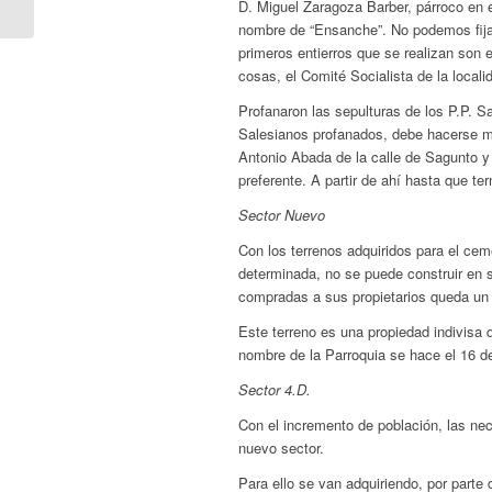
D. Miguel Zaragoza Barber, párroco en e
nombre de “Ensanche”. No podemos fija
primeros entierros que se realizan son 
cosas, el Comité Socialista de la locali
Profanaron las sepulturas de los P.P. S
Salesianos profanados, debe hacerse me
Antonio Abada de la calle de Sagunto y
preferente. A partir de ahí hasta que ter
Sector Nuevo
Con los terrenos adquiridos para el ce
determinada, no se puede construir en s
compradas a sus propietarios queda un t
Este terreno es una propiedad indivisa q
nombre de la Parroquia se hace el 16 de
Sector 4.D.
Con el incremento de población, las ne
nuevo sector.
Para ello se van adquiriendo, por parte 