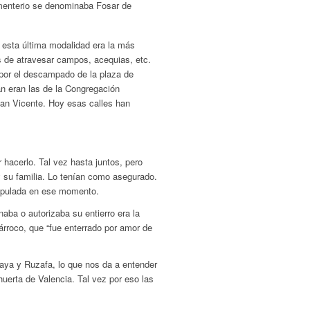
cementerio se denominaba Fosar de
e esta última modalidad era la más
s de atravesar campos, acequias, etc.
a por el descampado de la plaza de
an eran las de la Congregación
San Vicente. Hoy esas calles han
 hacerlo. Tal vez hasta juntos, pero
 y su familia. Lo tenían como asegurado.
tipulada en ese momento.
naba o autorizaba su entierro era la
árroco, que “fue enterrado por amor de
oraya y Ruzafa, lo que nos da a entender
huerta de Valencia. Tal vez por eso las