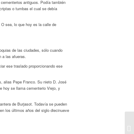
n cementerios antiguos. Podía también
criptas o tumbas el cual se debía
 O sea, lo que hoy es la calle de
oquias de las ciudades, sólo cuando
 a las afueras.
ciar ese traslado proporcionando ese
, alias Pepe Franco. Su nieto D. José
e hoy se llama cementerio Viejo, y
cantera de Burjasot. Todavía se pueden
en los últimos años del siglo diecinueve