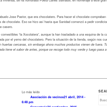
esta vivienda, se ha nombrado Poeta Carles Salvador, en homenaje a este gran
abuelo Jose Pastor, que era chocolatero. Para hacer el chocolate compraban 
os de chocolate. Eso se hizo así hasta que Sanidad comenzó a pedir condicion
te casero.
e comestibles “la Xocolatera”, aunque la han trasladado a una esquina de la ca
tada por el yerno del chocolatero. Pero la situación de la tienda, según nos 
 huertas cercanas, sin embargo ahora muchos productos vienen de fuera. 
da tiene el sabor de antes, porque se recoge todo muy verde y luego pasa a
SEA
Lo más leído
Asociación de vecinos
21 abril, 2014 -
6:48 pm
Cementerio
24 septiembre, 2016 -