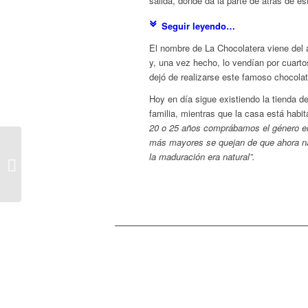
salida, donde da la parte de atrás de 
Seguir leyendo…
El nombre de La Chocolatera viene del 
y, una vez hecho, lo vendían por cuart
dejó de realizarse este famoso chocola
Hoy en día sigue existiendo la tienda d
familia, mientras que la casa está habi
20 o 25 años comprábamos el género en
más mayores se quejan de que ahora na
la maduración era natural”.
Luchas del trenet