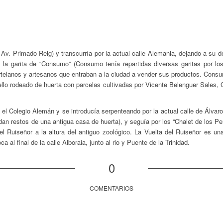
Av. Primado Reig) y transcurría por la actual calle Alemania, dejando a su der
a garita de “Consumo” (Consumo tenía repartidas diversas garitas por lo
rtelanos y artesanos que entraban a la ciudad a vender sus productos. Consum
llo rodeado de huerta con parcelas cultivadas por Vicente Belenguer Sales, Ca
el Colegio Alemán y se introducía serpenteando por la actual calle de Álvaro
 restos de una antigua casa de huerta), y seguía por los “Chalet de los Peri
el Ruiseñor a la altura del antiguo zoológico. La Vuelta del Ruiseñor es una
al final de la calle Alboraia, junto al rio y Puente de la Trinidad.
0
COMENTARIOS