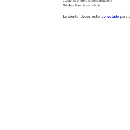
¿Quieres unirte a la conversación?
Siéntete libre de contribuir!
Lo siento, debes estar
conectado
para p