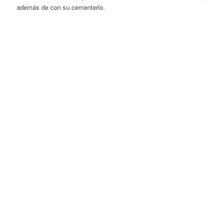
además de con su cementerio.
Posterior
1
2
3
4
5
6
7
8
9
10
11
12
13
14
15
16
17
18
1
24
25
26
27
28
29
30
31
32
33
34
35
36
37
38
39
40
41
4
47
48
49
50