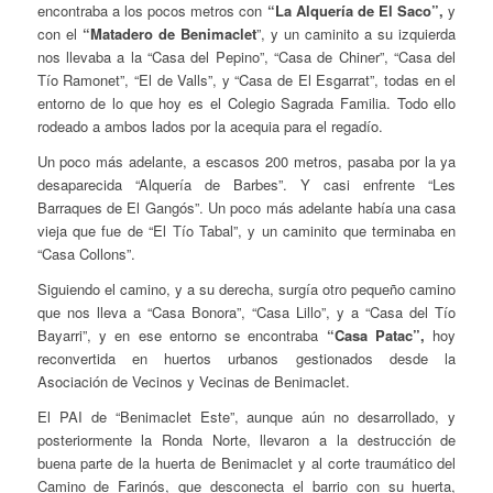
encontraba a los pocos metros con
“La Alquería de El Saco”,
y
con el
“Matadero de Benimaclet
”, y un caminito a su izquierda
nos llevaba a la “Casa del Pepino”, “Casa de Chiner”, “Casa del
Tío Ramonet”, “El de Valls”, y “Casa de El Esgarrat”, todas en el
entorno de lo que hoy es el Colegio Sagrada Familia. Todo ello
rodeado a ambos lados por la acequia para el regadío.
Un poco más adelante, a escasos 200 metros, pasaba por la ya
desaparecida “Alquería de Barbes”. Y casi enfrente “Les
Barraques de El Gangós”. Un poco más adelante había una casa
vieja que fue de “El Tío Tabal”, y un caminito que terminaba en
“Casa Collons”.
Siguiendo el camino, y a su derecha, surgía otro pequeño camino
que nos lleva a “Casa Bonora”, “Casa Lillo”, y a “Casa del Tío
Bayarri”, y en ese entorno se encontraba
“Casa Patac”,
hoy
reconvertida en huertos urbanos gestionados desde la
Asociación de Vecinos y Vecinas de Benimaclet.
El PAI de “Benimaclet Este”, aunque aún no desarrollado, y
posteriormente la Ronda Norte, llevaron a la destrucción de
buena parte de la huerta de Benimaclet y al corte traumático del
Camino de Farinós, que desconecta el barrio con su huerta,